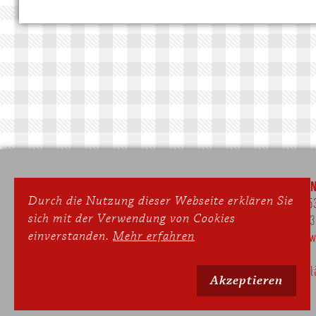
SEPPERLWIRT
ONLINE-BUCHE
Durch die Nutzung dieser Webseite erklären Sie
Gasthof & Landhotel
Telefon:
+49 815
sich mit der Verwendung von Cookies
Dorfstraße 35
Fax: +49 8153 4
einverstanden.
Mehr erfahren
82229 Meiling/Seefeld
E-Mail:
sepperlw
Montag und Dienstag Ruhetag
Datenschutzerkl
Akzeptieren
Impressum