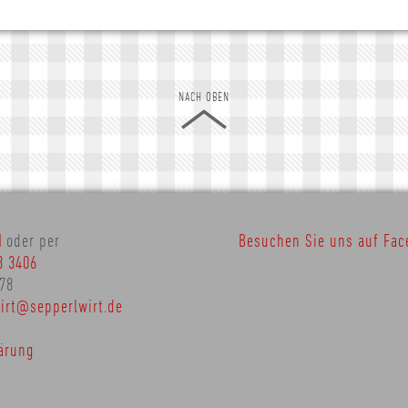
NACH OBEN
N
oder per
Besuchen Sie uns auf Fac
3 3406
378
irt@sepperlwirt.de
ärung