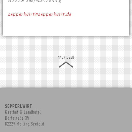
82229 Seefeld-Meiling
sepperlwirt@sepperlwirt.de
NACH OBEN
SEPPERLWIRT
Gasthof & Landhotel
Dorfstraße 35
82229 Meiling/Seefeld